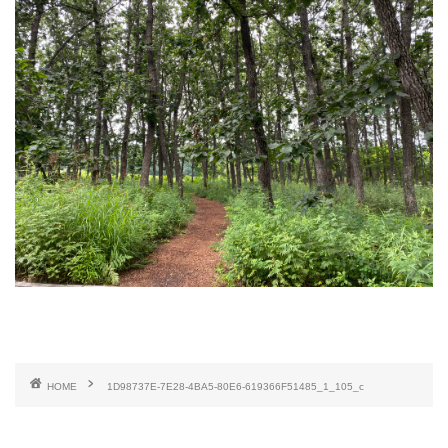
HOME
1D98737E-7E28-4BA5-80E6-619366F51485_1_105_c