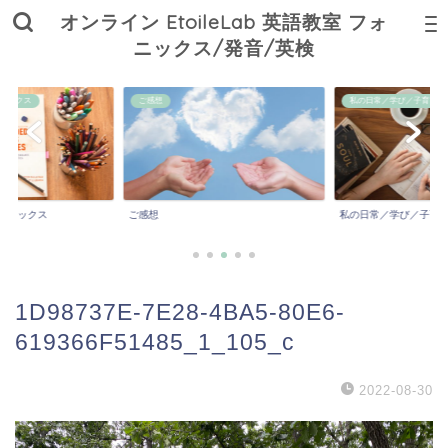
オンライン EtoileLab 英語教室 フォ
ニックス/発音/英検
ニックス
ご感想
私の日常／学び／子育て
ォニックス
ご感想
私の日常／学び／子育
1D98737E-7E28-4BA5-80E6-
619366F51485_1_105_c
2022-08-30