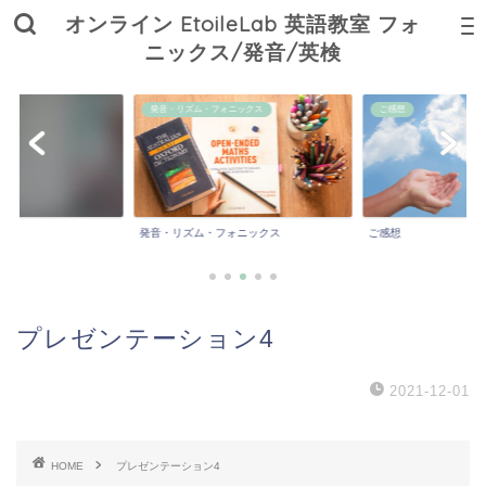
オンライン EtoileLab 英語教室 フォ
ニックス/発音/英検
ニックス
ご感想
私の日常／学び／子育て
ォニックス
ご感想
私の日常／学び／子育
プレゼンテーション4
2021-12-01
HOME
プレゼンテーション4