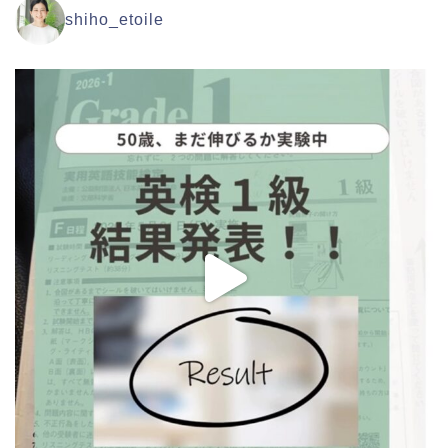
shiho_etoile