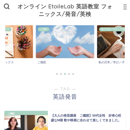
オンライン EtoileLab 英語教室 フォ
ニックス/発音/英検
ニックス
ご感想
私の日常／学び／子育て
ォニックス
ご感想
私の日常／学び／子育
― TAG ―
英語発音
ご感想
【大人の発音講座 ご感想】50代女性 好奇心旺
盛なM様 歌や映画に合わせて楽しくできました。