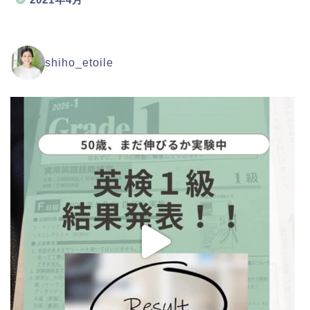
shiho_etoile