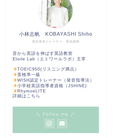
小林志帆 KOBAYASHI Shiho
英語発音トレーナー、英語講師
音から英語を伸ばす英語教室
Etoile Lab（エトワールラボ）主宰
TOEIC950(リスニング満点）
英検準一級
WISH認定トレーナー（発音指導法）
小学校英語指導者資格（JSHINE)
RhymoeLITE
詳細は
こちら
＼ Follow me ／