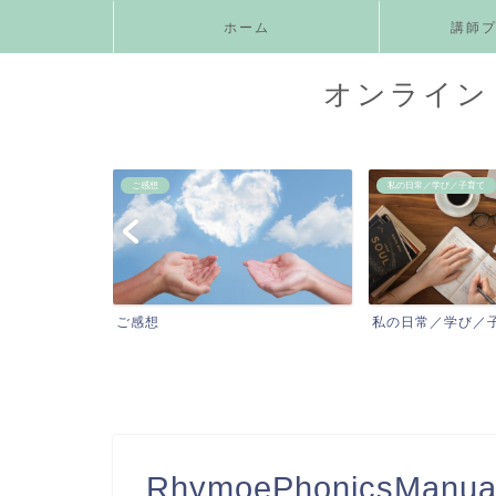
ホーム
講師
オンライン 
ご感想
私の日常／学び／子育て
ニックス
ご感想
私の日常／学び／
RhymoePhonicsManual