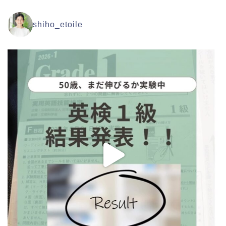
shiho_etoile