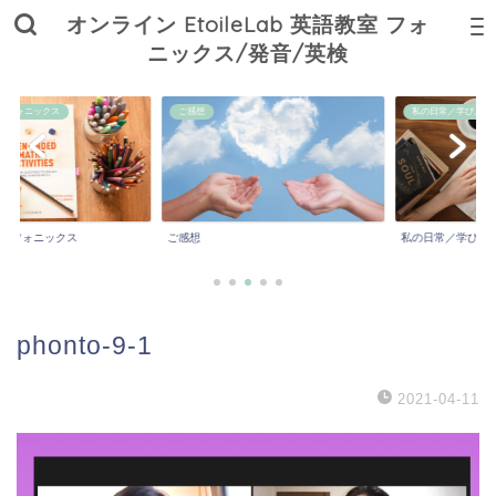
オンライン EtoileLab 英語教室 フォ
ニックス/発音/英検
ニックス
ご感想
私の日常／学び／子育て
ォニックス
ご感想
私の日常／学び／子育
phonto-9-1
2021-04-11