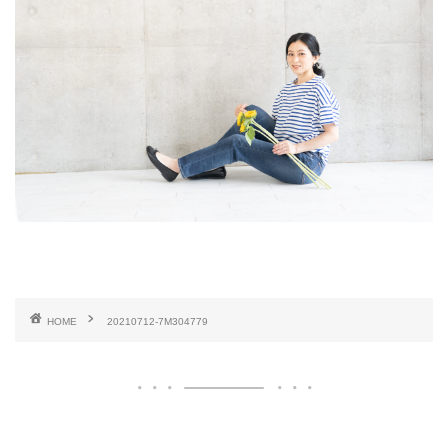
HOME
20210712-7M304779