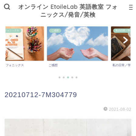
オンライン EtoileLab 英語教室 フォ
ニックス/発音/英検
ニックス
ご感想
私の日常／学び／子育て
ォニックス
ご感想
私の日常／学び／子育
20210712-7M304779
2021-08-02