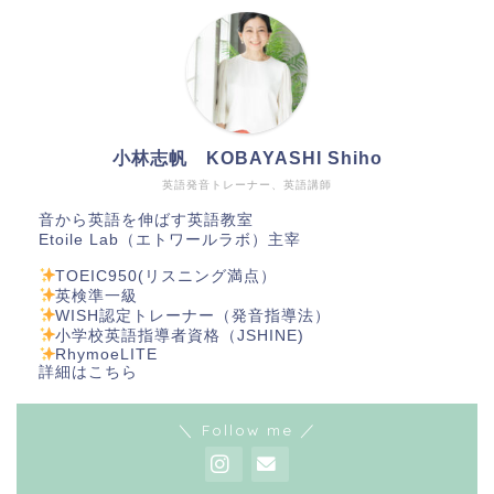
小林志帆 KOBAYASHI Shiho
英語発音トレーナー、英語講師
音から英語を伸ばす英語教室
Etoile Lab（エトワールラボ）主宰
TOEIC950(リスニング満点）
英検準一級
WISH認定トレーナー（発音指導法）
小学校英語指導者資格（JSHINE)
RhymoeLITE
詳細は
こちら
＼ Follow me ／