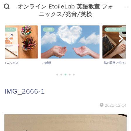
オンライン EtoileLab 英語教室 フォ
ニックス/発音/英検
ニックス
ご感想
私の日常／学び／子育て
ォニックス
ご感想
私の日常／学び／子育
IMG_2666-1
2021-12-14