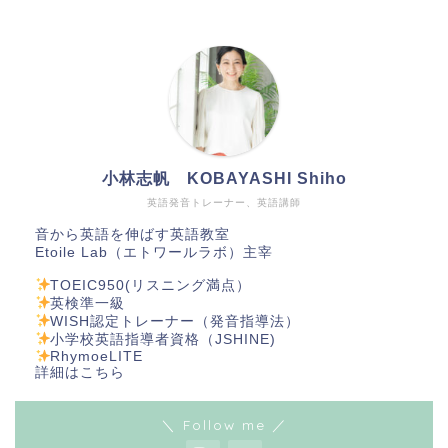
小林志帆 KOBAYASHI Shiho
英語発音トレーナー、英語講師
音から英語を伸ばす英語教室
Etoile Lab（エトワールラボ）主宰
TOEIC950(リスニング満点）
英検準一級
WISH認定トレーナー（発音指導法）
小学校英語指導者資格（JSHINE)
RhymoeLITE
詳細は
こちら
＼ Follow me ／