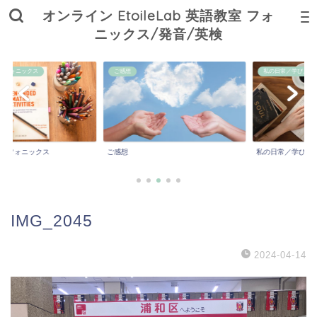
オンライン EtoileLab 英語教室 フォ
ニックス/発音/英検
ニックス
ご感想
私の日常／学び／子育て
ォニックス
ご感想
私の日常／学び／子育
IMG_2045
2024-04-14