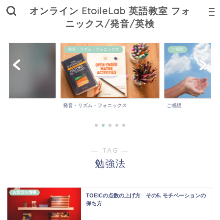
オンライン EtoileLab 英語教室 フォ
ニックス/発音/英検
ニックス
ご感想
私の日常／学び／子育て
ォニックス
ご感想
私の日常／学び／子育
― TAG ―
勉強法
お役立ち情報
TOEICの点数の上げ方 その5. モチベーションの
保ち方