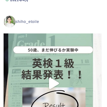
shiho_etoile