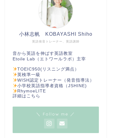
小林志帆 KOBAYASHI Shiho
英語発音トレーナー、英語講師
音から英語を伸ばす英語教室
Etoile Lab（エトワールラボ）主宰
TOEIC950(リスニング満点）
英検準一級
WISH認定トレーナー（発音指導法）
小学校英語指導者資格（JSHINE)
RhymoeLITE
詳細は
こちら
＼ Follow me ／