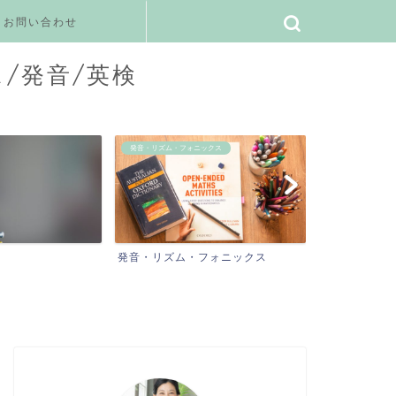
お問い合わせ
ス/発音/英検
ックス
ご感想
私の日常／学び／
フォニックス
ご感想
私の日常／学