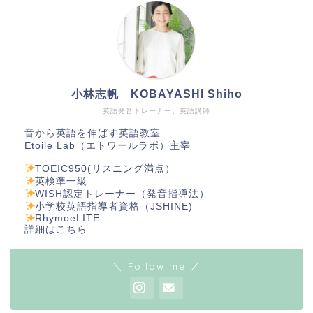
小林志帆 KOBAYASHI Shiho
英語発音トレーナー、英語講師
音から英語を伸ばす英語教室
Etoile Lab（エトワールラボ）主宰
TOEIC950(リスニング満点）
英検準一級
WISH認定トレーナー（発音指導法）
小学校英語指導者資格（JSHINE)
RhymoeLITE
詳細は
こちら
＼ Follow me ／