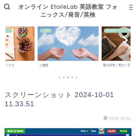
オンライン EtoileLab 英語教室 フォ
ニックス/発音/英検
ニックス
ご感想
私の日常／学び／子育て
ォニックス
ご感想
私の日常／学び／子育
スクリーンショット 2024-10-01
11.33.51
2024-10-01