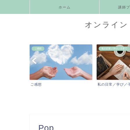
ホーム
講師
オンライン 
ご感想
私の日常／学び／子育て
ニックス
ご感想
私の日常／学び／
Pop