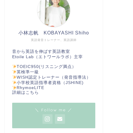
小林志帆 KOBAYASHI Shiho
英語発音トレーナー、英語講師
音から英語を伸ばす英語教室
Etoile Lab（エトワールラボ）主宰
TOEIC950(リスニング満点）
英検準一級
WISH認定トレーナー（発音指導法）
小学校英語指導者資格（JSHINE)
RhymoeLITE
詳細は
こちら
＼ Follow me ／