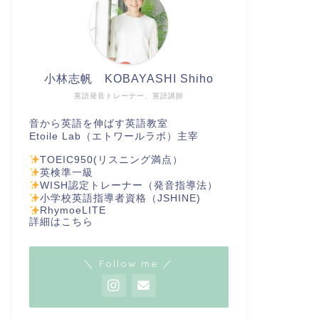
小林志帆 KOBAYASHI Shiho
英語発音トレーナー、英語講師
音から英語を伸ばす英語教室
Etoile Lab（エトワールラボ）主宰
TOEIC950(リスニング満点）
英検準一級
WISH認定トレーナー（発音指導法）
小学校英語指導者資格（JSHINE)
RhymoeLITE
詳細は
こちら
＼ Follow me ／