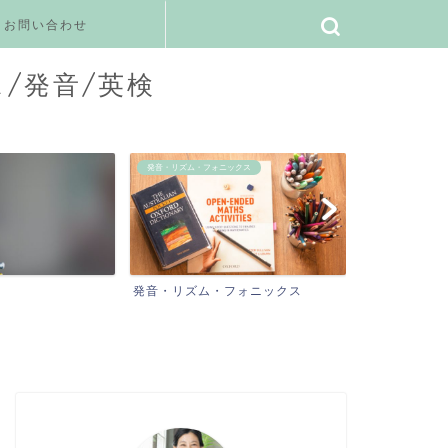
お問い合わせ
ス/発音/英検
ックス
ご感想
私の日常／学び／
フォニックス
ご感想
私の日常／学