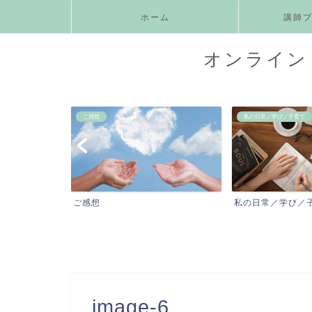
ホーム
講師
オンライン 
ご感想
私の日常／学び／子育て
ニックス
ご感想
私の日常／学び／
image-6