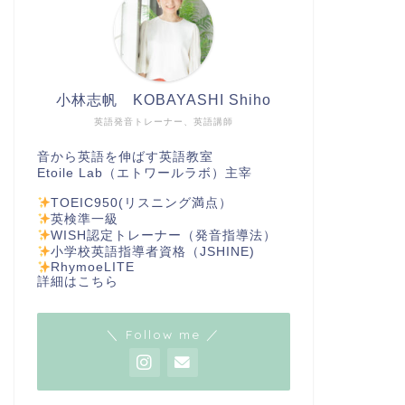
小林志帆 KOBAYASHI Shiho
英語発音トレーナー、英語講師
音から英語を伸ばす英語教室
Etoile Lab（エトワールラボ）主宰
TOEIC950(リスニング満点）
英検準一級
WISH認定トレーナー（発音指導法）
小学校英語指導者資格（JSHINE)
RhymoeLITE
詳細は
こちら
＼ Follow me ／