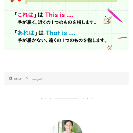
HOME
image-18