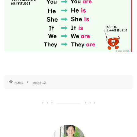
HOME
image-12