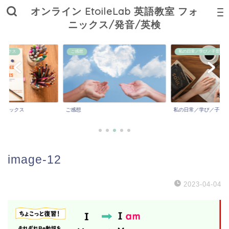
オンライン EtoileLab 英語教室 フォ
ニックス/発音/英検
ニックス
ご感想
私の日常／学び／子育て
ォニックス
ご感想
私の日常／学び／子育
image-12
2023-04-04