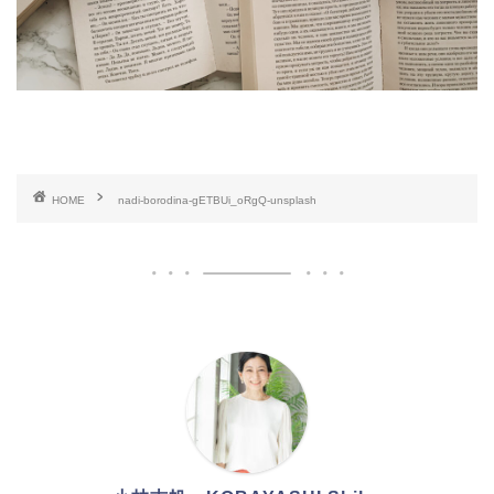
HOME
nadi-borodina-gETBUi_oRgQ-unsplash