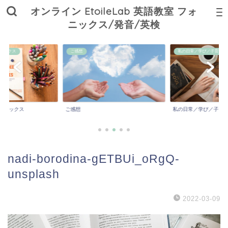
オンライン EtoileLab 英語教室 フォ
ニックス/発音/英検
ニックス
ご感想
私の日常／学び／子育て
ォニックス
ご感想
私の日常／学び／子育
nadi-borodina-gETBUi_oRgQ-
unsplash
2022-03-09