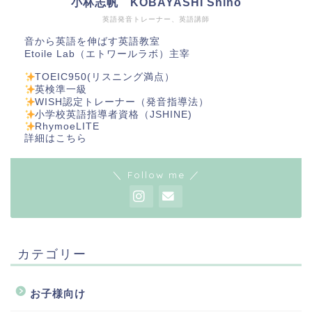
小林志帆 KOBAYASHI Shiho
英語発音トレーナー、英語講師
音から英語を伸ばす英語教室
Etoile Lab（エトワールラボ）主宰
TOEIC950(リスニング満点）
英検準一級
WISH認定トレーナー（発音指導法）
小学校英語指導者資格（JSHINE)
RhymoeLITE
詳細は
こちら
＼ Follow me ／
カテゴリー
お子様向け