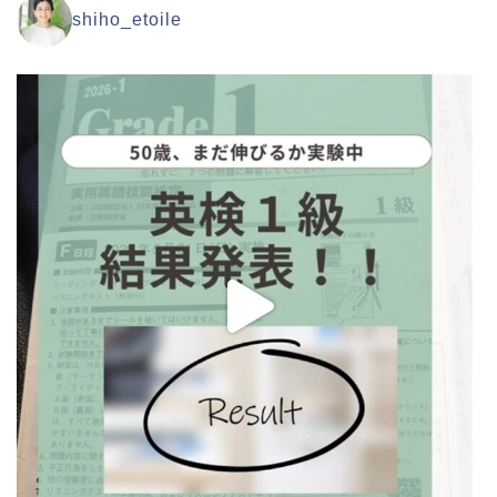
shiho_etoile