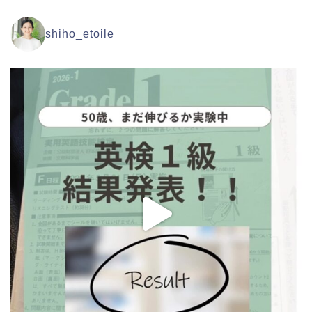
shiho_etoile