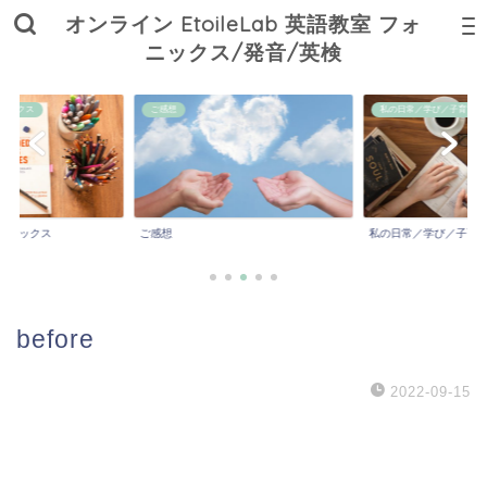
オンライン EtoileLab 英語教室 フォ
ニックス/発音/英検
ニックス
ご感想
私の日常／学び／子育て
ォニックス
ご感想
私の日常／学び／子育
before
2022-09-15