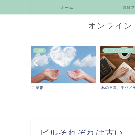
ホーム
講師
オンライン 
ご感想
私の日常／学び／子育て
ニックス
ご感想
私の日常／学び／
ビルそれぞれは古い