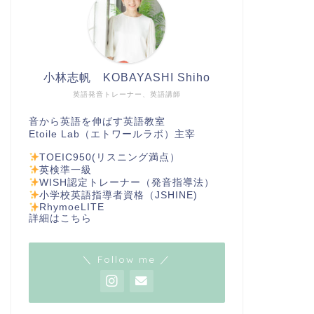
小林志帆 KOBAYASHI Shiho
英語発音トレーナー、英語講師
音から英語を伸ばす英語教室
Etoile Lab（エトワールラボ）主宰
TOEIC950(リスニング満点）
英検準一級
WISH認定トレーナー（発音指導法）
小学校英語指導者資格（JSHINE)
RhymoeLITE
詳細は
こちら
＼ Follow me ／